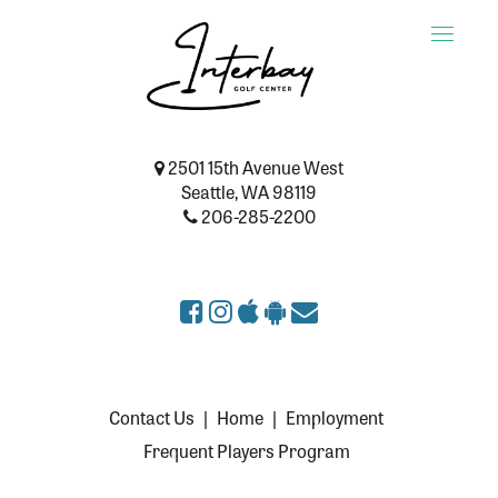
Toggle
naviga
2501 15th Avenue West
Seattle, WA 98119
206-285-2200
Contact Us
|
Home
|
Employment
Frequent Players Program